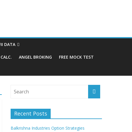
FII DATA
CALC.
ANGEL BROKING
FREE MOCK TEST
Recent Posts
Balkrishna Industries Option Strategies